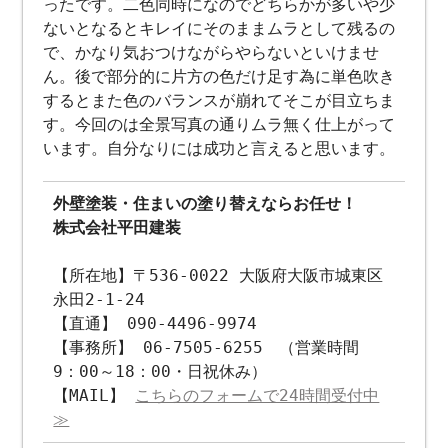
ったです。二色同時になのでどちらかが多いや少
ないとなるとキレイにそのままムラとして残るの
で、かなり気おつけながらやらないといけませ
ん。後で部分的に片方の色だけ足す為に単色吹き
するとまた色のバランスが崩れてそこが目立ちま
す。今回のは全景写真の通りムラ無く仕上がって
います。自分なりには成功と言えると思います。
外壁塗装・住まいの塗り替えならお任せ！
株式会社平田建装
【所在地】〒536-0022 大阪府大阪市城東区
永田2-1-24
【直通】 090-4496-9974
【事務所】 06-7505-6255 （営業時間
9：00～18：00・日祝休み）
【MAIL】
こちらのフォームで24時間受付中
≫