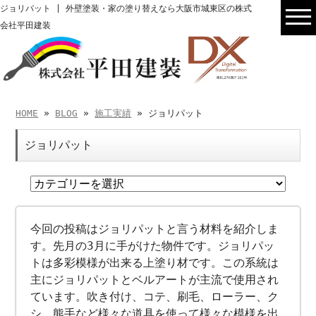
ジョリパット | 外壁塗装・家の塗り替えなら大阪市城東区の株式
会社平田建装
HOME
»
BLOG
»
施工実績
» ジョリパット
ジョリパット
今回の投稿はジョリパットと言う材料を紹介しま
す。先月の3月に手がけた物件です。ジョリパッ
トは多彩模様が出来る上塗り材です。この系統は
主にジョリパットとベルアートが主流で使用され
ています。吹き付け、コテ、刷毛、ローラー、ク
シ、熊手など様々な道具を使って様々な模様を出