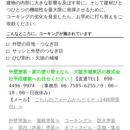
建物の内部に大きな影響を及ぼす前に。そして建材ひと
つひとつの機能性を最大限に発揮させるために。
コーキングの劣化を発見したら、お早めに打ち替えをご
依頼ください。
こんなところに、コーキングが施されています
□ 外壁の目地・つなぎ目
□ サッシと外壁のつなぎ目
□ ひび割れ・欠損の補修
外壁塗装・家の塗り替えなら、大阪市城東区の株式会
社平田建装へお任せください！
【直通TEL】 090-
4496-9974 （事務所 06-7505-6255／9：00～
18：00・日祝休み）
【メール】
こちらのフォームからどうぞ（24時間受
付）≫
外壁塗装≫
屋根塗装≫
コーキング≫
防水塗装
≫
室内（内装）塗装≫
オフィスビル・店舗・集合