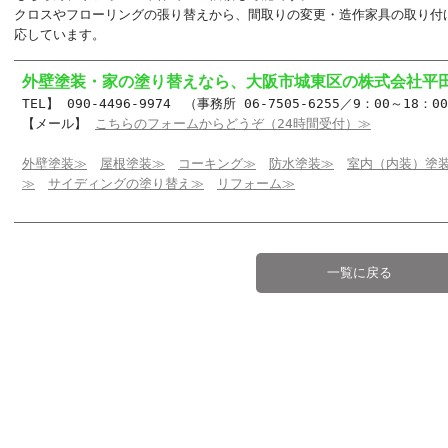
クロスやフローリングの張り替えから、間取りの変更・造作家具の取り付
応しています。
外壁塗装・家の塗り替えなら、大阪市城東区の株式会社平
TEL】 090-4496-9974 （事務所 06-7505-6255／9：00～18
【メール】
こちらのフォームからどうぞ（24時間受付）≫
外壁塗装≫
屋根塗装≫
コーキング≫
防水塗装≫
室内（内装）塗
≫
サイディングの塗り替え≫
リフォーム≫
一覧に戻る