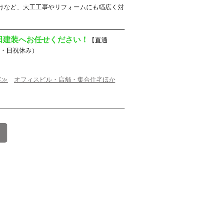
けなど、大工工事やリフォームにも幅広く対
田建装へお任せください！
【直通
：00・日祝休み）
装≫
オフィスビル・店舗・集合住宅ほか