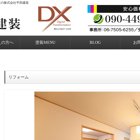
区の株式会社平田建装
えの方へ
塗装MENU
BLOG
お
リフォーム